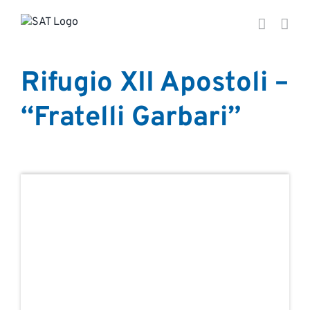
Salta
al
contenuto
Rifugio XII Apostoli –
“Fratelli Garbari”