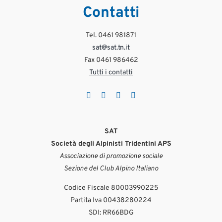
#satcentrale #satprimiero #manutenzionesentieri #volontariato #primiero
unclimatechange
📹 manuelrighi
Ago 4
Contatti
meteotrentino
357
4
#VisitTrentino #SummerInTrentino #AskTheGuide #TakeCareInTheMountains
protezione_civile_trentino
Ago 4
#PrudenzaInMontagna
19
1
Lug 29
Tel. 0461 981871
Ago 3
1278
45
sat@sat.tn.it
425
10
Fax 0461 986462
Tutti i contatti
SAT
Società degli Alpinisti Tridentini APS
Associazione di promozione sociale
Sezione del Club Alpino Italiano
Codice Fiscale 80003990225
Partita Iva 00438280224
SDI: RR66BDG