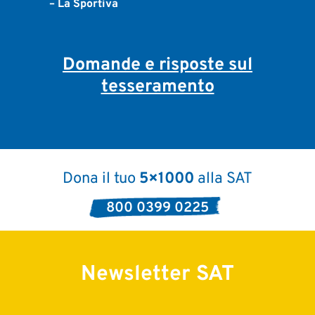
– La Sportiva
Domande e risposte sul
tesseramento
Dona il tuo
5×1000
alla SAT
800 0399 0225
Newsletter SAT