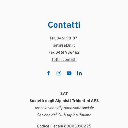
Ago 3
431
10
Contatti
Tel. 0461 981871
sat@sat.tn.it
Fax 0461 986462
Tutti i contatti
SAT
Società degli Alpinisti Tridentini APS
Associazione di promozione sociale
Sezione del Club Alpino Italiano
Codice Fiscale 80003990225