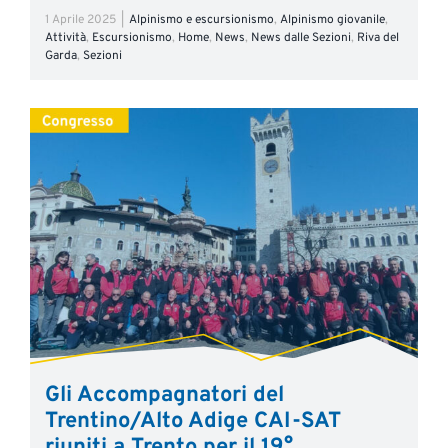
1 Aprile 2025
|
Alpinismo e escursionismo
,
Alpinismo giovanile
,
Attività
,
Escursionismo
,
Home
,
News
,
News dalle Sezioni
,
Riva del
Garda
,
Sezioni
Gli Accompagnatori del
Trentino/Alto Adige CAI-SAT
riuniti a Trento per il 19°