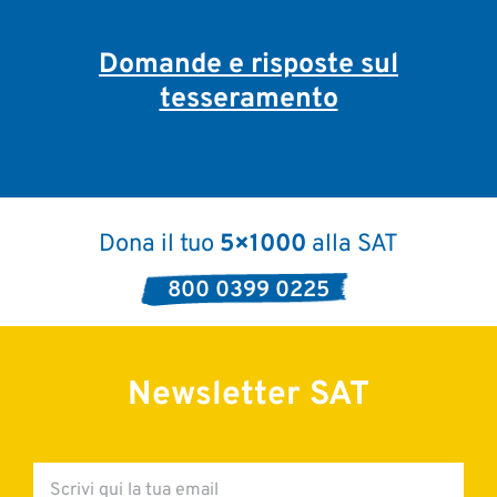
Domande e risposte sul
tesseramento
Dona il tuo
5×1000
alla SAT
800 0399 0225
Newsletter SAT