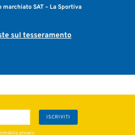
o marchiato SAT – La Sportiva
te sul tesseramento
formativa privacy