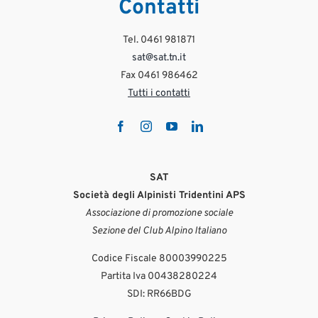
Contatti
Tel. 0461 981871
sat@sat.tn.it
Fax 0461 986462
Tutti i contatti
SAT
Società degli Alpinisti Tridentini APS
Associazione di promozione sociale
Sezione del Club Alpino Italiano
Codice Fiscale 80003990225
Partita Iva 00438280224
SDI: RR66BDG