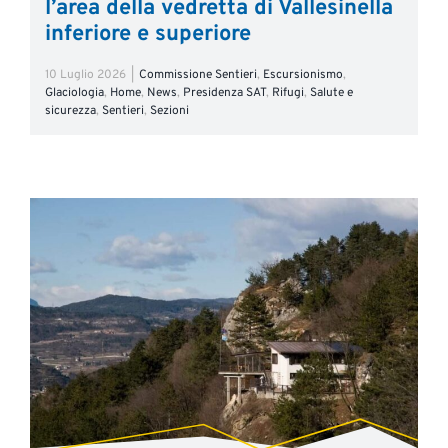
l’area della vedretta di Vallesinella
inferiore e superiore
10 Luglio 2026
|
Commissione Sentieri
,
Escursionismo
,
Glaciologia
,
Home
,
News
,
Presidenza SAT
,
Rifugi
,
Salute e
sicurezza
,
Sentieri
,
Sezioni