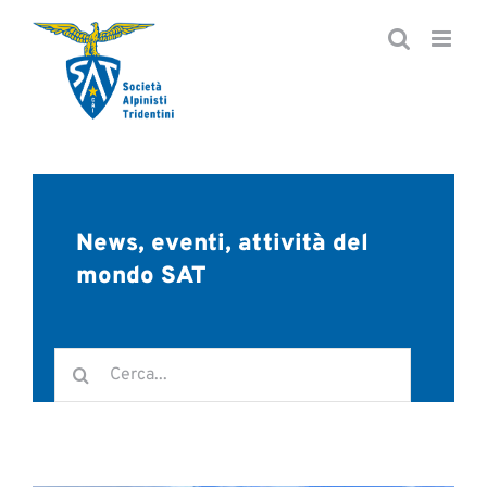
Salta
al
contenuto
News, eventi, attività del
mondo SAT
Cerca
per: