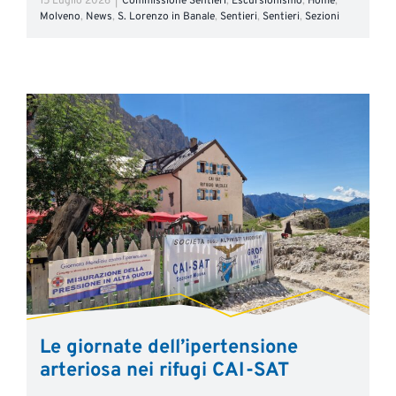
15 Luglio 2026
|
Commissione Sentieri
,
Escursionismo
,
Home
,
Molveno
,
News
,
S. Lorenzo in Banale
,
Sentieri
,
Sentieri
,
Sezioni
Le giornate dell’ipertensione
arteriosa nei rifugi CAI-SAT