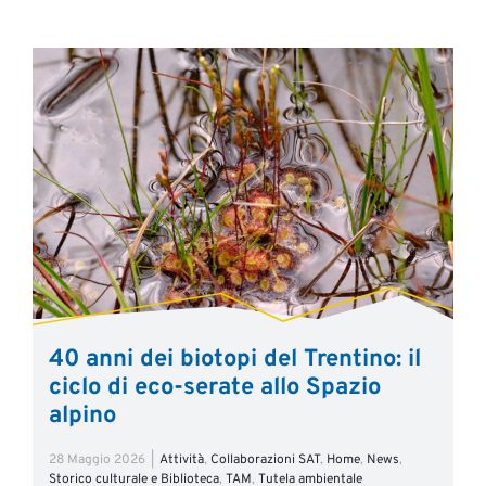
40 anni dei biotopi del Trentino: il
ciclo di eco-serate allo Spazio
alpino
28 Maggio 2026
|
Attività
,
Collaborazioni SAT
,
Home
,
News
,
Storico culturale e Biblioteca
,
TAM
,
Tutela ambientale