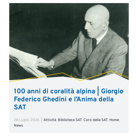
100 anni di coralità alpina | Giorgio
Federico Ghedini e l’Anima della
SAT
28 Luglio 2026
|
Attività
,
Biblioteca SAT
,
Coro della SAT
,
Home
,
News