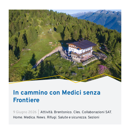
In cammino con Medici senza
Frontiere
9 Giugno 2026
|
Attività
,
Brentonico
,
Cles
,
Collaborazioni SAT
,
Home
,
Medica
,
News
,
Rifugi
,
Salute e sicurezza
,
Sezioni