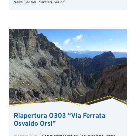
News
,
Sentieri
,
Sentieri
,
Sezioni
Riapertura O303 “Via Ferrata
Osvaldo Orsi”