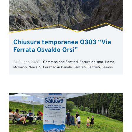
Chiusura temporanea O303 “Via
Ferrata Osvaldo Orsi”
24 Giugno 2026
|
Commissione Sentieri
,
Escursionismo
,
Home
,
Molveno
,
News
,
S. Lorenzo in Banale
,
Sentieri
,
Sentieri
,
Sezioni