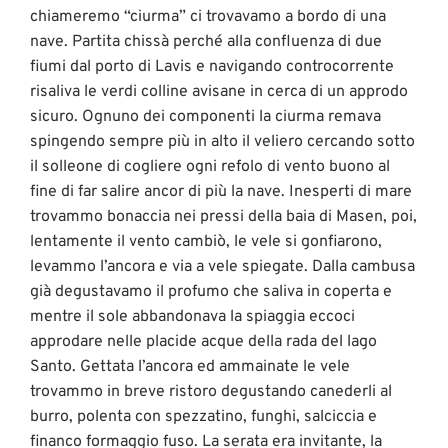
chiameremo “ciurma” ci trovavamo a bordo di una
nave. Partita chissà perché alla confluenza di due
fiumi dal porto di Lavis e navigando controcorrente
risaliva le verdi colline avisane in cerca di un approdo
sicuro. Ognuno dei componenti la ciurma remava
spingendo sempre più in alto il veliero cercando sotto
il solleone di cogliere ogni refolo di vento buono al
fine di far salire ancor di più la nave. Inesperti di mare
trovammo bonaccia nei pressi della baia di Masen, poi,
lentamente il vento cambiò, le vele si gonfiarono,
levammo l’ancora e via a vele spiegate. Dalla cambusa
già degustavamo il profumo che saliva in coperta e
mentre il sole abbandonava la spiaggia eccoci
approdare nelle placide acque della rada del lago
Santo. Gettata l’ancora ed ammainate le vele
trovammo in breve ristoro degustando canederli al
burro, polenta con spezzatino, funghi, salciccia e
financo formaggio fuso. La serata era invitante, la