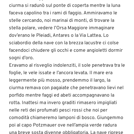
ciurma si radunò sul ponte di coperta mentre la luna
faceva capolino tra i rami di faggio. Ammiravamo le
stelle cercando, noi marinai di monti, di trovare la
stella polare, vedere l’Orsa Maggiore immaginare
dov’erano le Pleiadi, Antares o la Via Lattea. Lo
sciabordio della nave con la brezza lacustre ci colse
facendoci chiudere gli occhi e come angioletti dormir
sogni d’oro.
Eravamo al risveglio indolenziti, il sole penetrava tra le
foglie, le vele issate e l’ancora levata. Il mare era
leggermente più mosso, prendemmo il largo, la
ciurma remava con pagaiate che penetravano lievi nel
porfido mentre faggi ed abeti accompagnavano la
rotta. Inattesi ma invero graditi rimasero impigliati
nelle reti dei profumati pesci rossi che noi per
comodità chiameremo lamponi di bosco. Giungemmo
poi al capo Potzmauer ove nell’ampia verde radura
una breve sosta divenne obbligatoria. La nave riprese