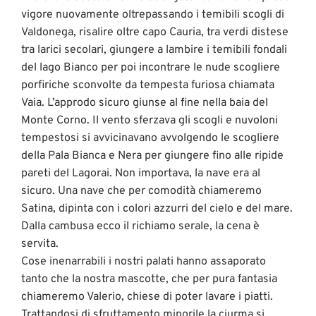
vigore nuovamente oltrepassando i temibili scogli di
Valdonega, risalire oltre capo Cauria, tra verdi distese
tra larici secolari, giungere a lambire i temibili fondali
del lago Bianco per poi incontrare le nude scogliere
porfiriche sconvolte da tempesta furiosa chiamata
Vaia. L’approdo sicuro giunse al fine nella baia del
Monte Corno. Il vento sferzava gli scogli e nuvoloni
tempestosi si avvicinavano avvolgendo le scogliere
della Pala Bianca e Nera per giungere fino alle ripide
pareti del Lagorai. Non importava, la nave era al
sicuro. Una nave che per comodità chiameremo
Satina, dipinta con i colori azzurri del cielo e del mare.
Dalla cambusa ecco il richiamo serale, la cena è
servita.
Cose inenarrabili i nostri palati hanno assaporato
tanto che la nostra mascotte, che per pura fantasia
chiameremo Valerio, chiese di poter lavare i piatti.
Trattandosi di sfruttamento minorile la ciurma si