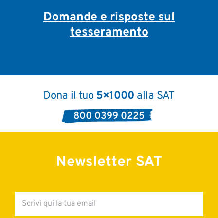
Domande e risposte sul
tesseramento
Dona il tuo
5×1000
alla SAT
800 0399 0225
Newsletter SAT