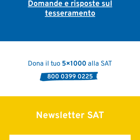
Domande e risposte sul
tesseramento
Dona il tuo
5×1000
alla SAT
800 0399 0225
Newsletter SAT