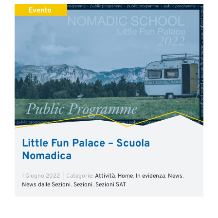
Little Fun Palace – Scuola
Nomadica
1 Giugno 2022
|
Categorie:
Attività
,
Home
,
In evidenza
,
News
,
News dalle Sezioni
,
Sezioni
,
Sezioni SAT