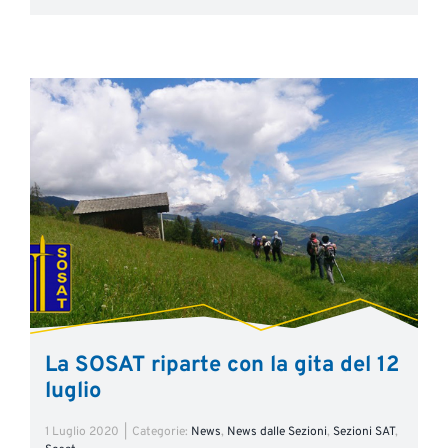
La SOSAT riparte con la gita del 12
luglio
1 Luglio 2020
|
Categorie:
News
,
News dalle Sezioni
,
Sezioni SAT
,