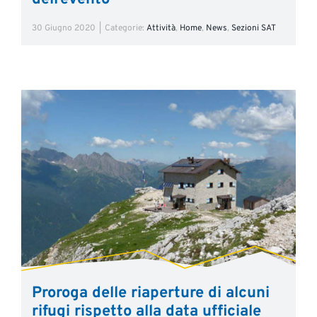
30 Giugno 2020
|
Categorie:
Attività
,
Home
,
News
,
Sezioni SAT
Proroga delle riaperture di alcuni
rifugi rispetto alla data ufficiale