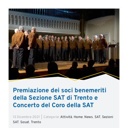
Premiazione dei soci benemeriti
della Sezione SAT di Trento e
Concerto del Coro della SAT
13 Dicembre 2021
|
Categorie:
Attività
,
Home
,
News
,
SAT
,
Sezioni
SAT
,
Sosat
,
Trento