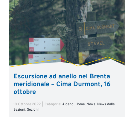
Escursione ad anello nel Brenta
meridionale – Cima Durmont, 16
ottobre
10 Ottobre 2022
|
Categorie:
Aldeno
,
Home
,
News
,
News dalle
Sezioni
,
Sezioni