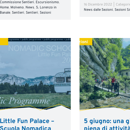
Commissione Sentieri
,
Escursionismo
,
16 Dicembre 2022
|
Categori
Home
,
Molveno
,
News
,
S. Lorenzo in
News dalle Sezioni
,
Sezioni S
Banale
,
Sentieri
,
Sentieri
,
Sezioni
Little Fun Palace –
5 giugno: una g
Scuola Nomadica
piena di attivit