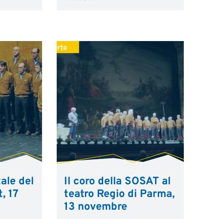
ale del
Il coro della SOSAT al
, 17
teatro Regio di Parma,
13 novembre