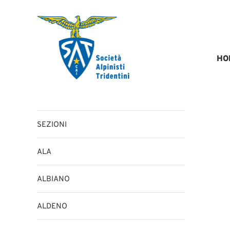
Salta
al
contenuto
HO
SEZIONI
ALA
ALBIANO
ALDENO