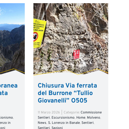
oranea
Chiusura Via ferrata
ata
del Burrone “Tullio
Giovanelli” O505
11 Marzo 2026
|
Categorie:
Commissione
sionismo
,
Sentieri
,
Escursionismo
,
Home
,
Molveno
,
enzo in
News
,
S. Lorenzo in Banale
,
Sentieri
,
ioni
Sentieri
,
Sezioni