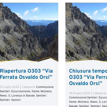
Riapertura O303 “Via
Chiusura temp
Ferrata Osvaldo Orsi”
O303 “Via Ferr
Osvaldo Orsi”
15 Luglio 2026
|
Categorie:
Commissione
Sentieri
,
Escursionismo
,
Home
,
Molveno
,
24 Giugno 2026
|
Categorie:
News
,
S. Lorenzo in Banale
,
Sentieri
,
Commissione Sentieri
,
Escur
Sentieri
,
Sezioni
Home
,
Molveno
,
News
,
S. Lor
Banale
,
Sentieri
,
Sentieri
,
Sez