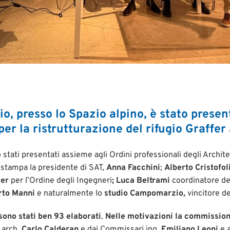
o, presso lo Spazio alpino, è stato present
per la ristrutturazione del rifugio Graffer
 stati presentati assieme agli Ordini professionali degli Archite
 stampa la presidente di SAT,
Anna Facchini
;
Alberto Cristofol
zer
per l’Ordine degli Ingegneri
; Luca Beltrami
coordinatore del
rto Manni
e naturalmente lo
studio Campomarzio,
vincitore de
sono stati ben 93 elaborati
.
Nelle motivazioni
la commission
 arch.
Carlo Calderan
e dai Commissari ing.
Emiliano Leoni
e 