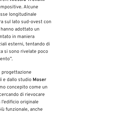
ompositive. Alcune
asse longitudinale
cora sul lato sud-ovest con
ni hanno adottato un
ontato in maniera
iali esterni, tentando di
ta si sono rivelate poco
vento”.
i progettazione
i
e dallo studio
Moser
biamo concepito come un
, cercando di rievocare
l’edificio originale
 più funzionale, anche