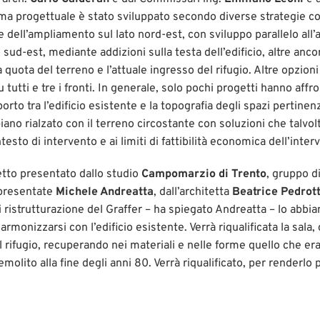
ema progettuale è stato sviluppato secondo diverse strategie c
 dell’ampliamento sul lato nord-est, con sviluppo parallelo all’
ato sud-est, mediante addizioni sulla testa dell’edificio, altre an
a quota del terreno e l’attuale ingresso del rifugio. Altre opzio
 tutti e tre i fronti. In generale, solo pochi progetti hanno affr
rto tra l’edificio esistente e la topografia degli spazi pertinenz
iano rialzato con il terreno circostante con soluzioni che talvol
testo di intervento e ai limiti di fattibilità economica dell’inter
getto presentato dallo studio
Campomarzio di Trento
, gruppo d
ppresentate
Michele Andreatta
, dall’architetta
Beatrice Pedrott
 di ristrutturazione del Graffer – ha spiegato Andreatta – lo ab
rmonizzarsi con l’edificio esistente. Verrà riqualificata la sala
l rifugio, recuperando nei materiali e nelle forme quello che era 
emolito alla fine degli anni 80. Verrà riqualificato, per renderlo