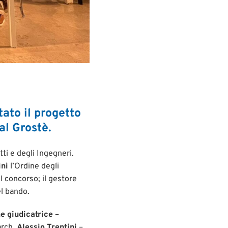
ato il progetto
 al Grostè.
tti e degli Ingegneri.
ini
l’Ordine degli
 concorso; il gestore
l bando.
e giudicatrice
–
arch.
Alessio Trentini
–