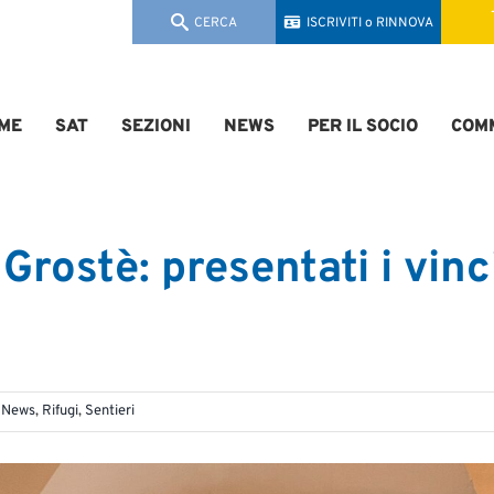
CERCA
ISCRIVITI o RINNOVA
ME
SAT
SEZIONI
NEWS
PER IL SOCIO
COMM
 Grostè: presentati i vinc
,
News
,
Rifugi
,
Sentieri