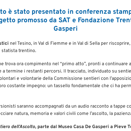
to è stato presentato in conferenza stampa
rogetto promosso da SAT e Fondazione Tren
Gasperi
stici
nel Tesino, in Val di Fiemme e in Val di Sella per riscoprir
 statista trentino.
he trova ora compimento nel “primo atto”, pronti a continuare
a termine i restanti percorsi. Il tracciato, individuato su sentier
olontari e volontarie della Commissione sentieri con l’apposizi
 loro costante impegno: un tassello fondamentale che ci ha perm
ursionisti saranno accompagnati da un audio racconto a tappe co
ecciare natura, memoria e valori civili come l’ascolto, la pazienz
ntiero dell’Ascolto
, parte dal Museo Casa De Gasperi a Pieve T