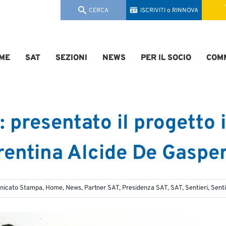
CERCA
ISCRIVITI o RINNOVA
ME
SAT
SEZIONI
NEWS
PER IL SOCIO
COMM
”: presentato il progetto
rentina Alcide De Gasper
nicato Stampa
,
Home
,
News
,
Partner SAT
,
Presidenza SAT
,
SAT
,
Sentieri
,
Senti