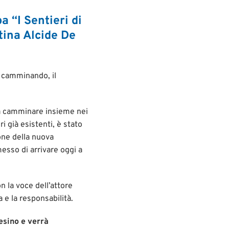
 “I Sentieri di
tina Alcide De
e, camminando, il
 a camminare insieme nei
i già esistenti, è stato
one della nuova
esso di arrivare oggi a
n la voce dell’attore
a e la responsabilità.
esino e verrà