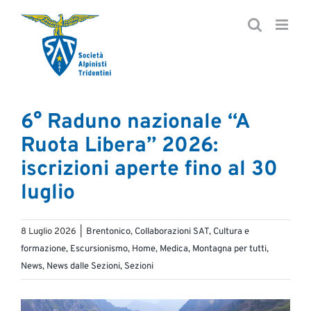
Salta
al
contenuto
6° Raduno nazionale “A
Ruota Libera” 2026:
iscrizioni aperte fino al 30
luglio
8 Luglio 2026
|
Brentonico
,
Collaborazioni SAT
,
Cultura e
formazione
,
Escursionismo
,
Home
,
Medica
,
Montagna per tutti
,
News
,
News dalle Sezioni
,
Sezioni