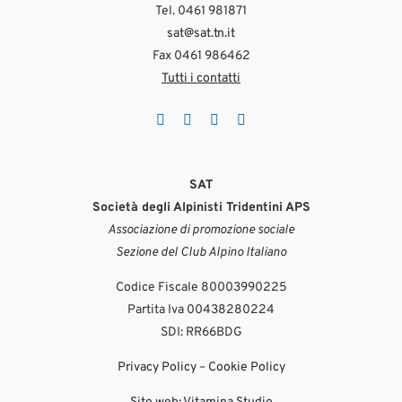
19
1
Lug 29
Tel. 0461 981871
Ago 3
1278
45
sat@sat.tn.it
425
10
Fax 0461 986462
Tutti i contatti
SAT
Società degli Alpinisti Tridentini APS
Associazione di promozione sociale
Sezione del Club Alpino Italiano
Codice Fiscale 80003990225
Partita Iva 00438280224
SDI: RR66BDG
Privacy Policy
–
Cookie Policy