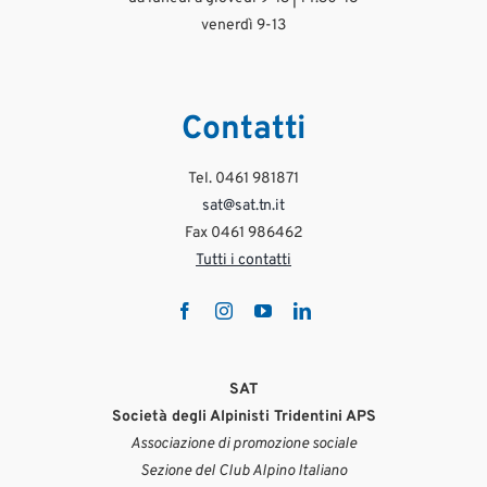
#PrudenzaInMontagna
19
1
Lug 29
venerdì 9-13
Ago 3
1278
45
425
10
Contatti
Tel. 0461 981871
sat@sat.tn.it
Fax 0461 986462
Tutti i contatti
SAT
Società degli Alpinisti Tridentini APS
Associazione di promozione sociale
Sezione del Club Alpino Italiano