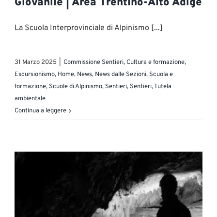
Giovanile | Area Trentino-Alto Adige
La Scuola Interprovinciale di Alpinismo [...]
31 Marzo 2025
|
Commissione Sentieri
,
Cultura e formazione
,
Escursionismo
,
Home
,
News
,
News dalle Sezioni
,
Scuola e
formazione
,
Scuole di Alpinismo
,
Sentieri
,
Sentieri
,
Tutela
ambientale
Continua a leggere