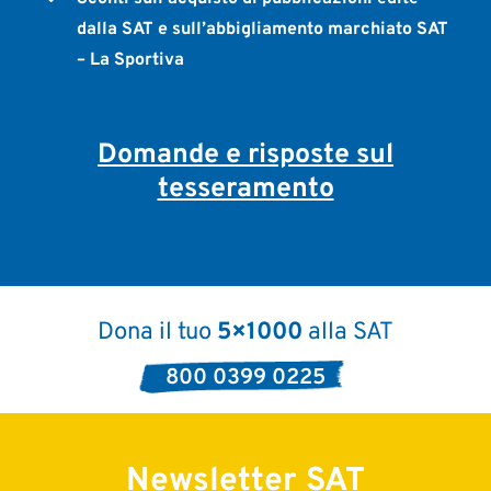
dalla SAT e sull’abbigliamento marchiato SAT
– La Sportiva
Domande e risposte sul
tesseramento
Dona il tuo
5×1000
alla SAT
800 0399 0225
Newsletter SAT