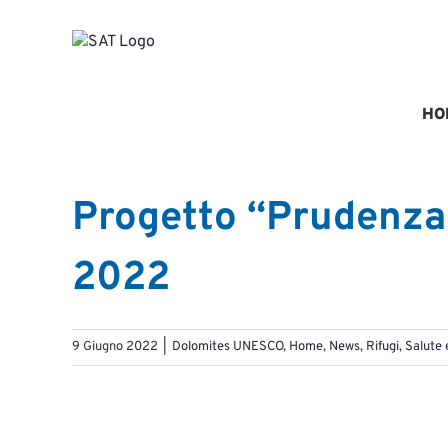
Salta
al
contenuto
HO
Progetto “Prudenza 
2022
9 Giugno 2022
|
Dolomites UNESCO
,
Home
,
News
,
Rifugi
,
Salute 