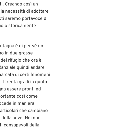
ti. Creando così un
la necessità di adottare
sti saremo portavoce di
ruolo storicamente
ontagna è di per sé un
no in due grosse
 del rifugio che ora è
tanziale quindi andare
arcata di certi fenomeni
 I trenta gradi in quota
gna essere pronti ed
portante così come
rocede in maniera
particolari che cambiano
 della neve. Noi non
i consapevoli della