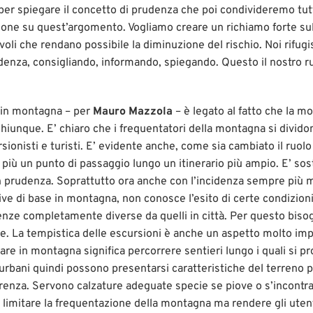
per spiegare il concetto di prudenza che poi condivideremo tut
one su quest’argomento. Vogliamo creare un richiamo forte sul
i che rendano possibile la diminuzione del rischio. Noi rifugi
denza, consigliando, informando, spiegando. Questo il nostro 
a in montagna – per
Mauro Mazzola
– è legato al fatto che la m
hiunque. E’ chiaro che i frequentatori della montagna si divido
rsionisti e turisti. E’ evidente anche, come sia cambiato il ruolo
 più un punto di passaggio lungo un itinerario più ampio. E’ sos
prudenza. Soprattutto ora anche con l’incidenza sempre più m
ve di base in montagna, non conosce l’esito di certe condizioni.
ze completamente diverse da quelli in città. Per questo biso
e. La tempistica delle escursioni è anche un aspetto molto im
re in montagna significa percorrere sentieri lungo i quali si p
i urbani quindi possono presentarsi caratteristiche del terreno 
renza. Servono calzature adeguate specie se piove o s’incontra
imitare la frequentazione della montagna ma rendere gli utent