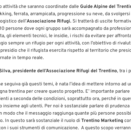
o attività che saranno coordinate dalle
Guide Alpine del Trenti
ekking, ferrata, arrampicata, progressione su neve, da svolgersi 
ogistico dell’
Associazione Rifugi.
Si tratterà di uscite format
 5/10 persone dove ogni gruppo sarà accompagnato da professio
ta, gli elementi tecnici, le insidie, i rischi da evitare per affro
io sempre un rifugio per ogni attività, con l’obiettivo di rival
presidio che il rifugista esercita rispetto al territorio che presi
rnate in tempo reale.
ilva, presidente dell’Associazione Rifugi del Trentino
, tra i
he seguiva già questi temi, è nata l’idea di mettere intorno ad un
gna trentina per creare questo progetto. E’ importante parlare
bienti a seconda delle condizioni, soprattutto ora, perché in ques
 insieme agli utenti. Per noi è sostanziale parlare di prudenza 
in modo che il messaggio raggiunga quante più persone possibil
no. In questo sarà sostanziale il ruolo di
Trentino Marketing
con
on i suoi strumenti di comunicazione. A questo scopo verranno c