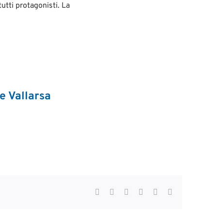
utti protagonisti. La
e Vallarsa
Facebook
Twitter
LinkedIn
WhatsApp
Pinterest
Email