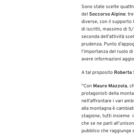
Sono state scelte quattr
del
Soccorso Alpino
: tr
diverse, con il supporto l
di iscritti, massimo di
seconda dell’attività scel
prudenza. Punto d’appogg
l’importanza del ruolo di 
avere informazioni aggio
A tal proposito
Roberta S
“Con
Mauro Mazzola
, c
protagonisti della monta
nell’affrontare i vari am
alla montagna è cambiato
stagione, tutti insieme 
che se ne parli all’uniso
pubblico che raggiunge c