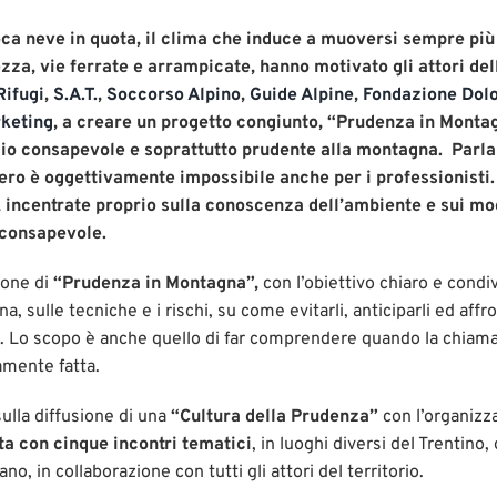
poca neve in quota, il clima che induce a muoversi sempre più
ezza, vie ferrate e arrampicate, hanno motivato gli attori d
Rifugi
,
S.A.T.
,
Soccorso Alpino
,
Guide Alpine
,
Fondazione Dolo
rketing
, a creare un progetto congiunto, “Prudenza in Monta
io consapevole e soprattutto prudente alla montagna. Parlar
ero è oggettivamente impossibile anche per i professionisti.
, incentrate proprio sulla conoscenza dell’ambiente e sui mod
 consapevole.
ione di
“Prudenza in Montagna”,
con l’obiettivo chiaro e condi
a, sulle tecniche e i rischi, su come evitarli, anticiparli ed affro
. Lo scopo è anche quello di far comprendere quando la chiama
mente fatta.
sulla diffusione di una
“Cultura della Prudenza”
con l’organizz
ta con cinque incontri tematici
, in luoghi diversi del Trentino
o, in collaborazione con tutti gli attori del territorio.