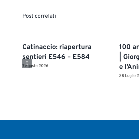
Post correlati
Catinaccio: riapertura
100 an
sentieri E546 – E584
| Gior
e l’An
7 Agosto 2026
28 Luglio 