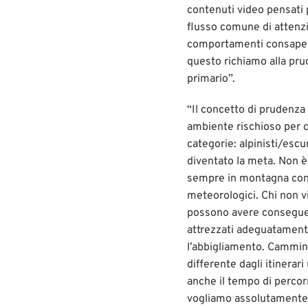
contenuti video pensati 
flusso comune di attenzi
comportamenti consapevol
questo richiamo alla pru
primario”.
“Il concetto di prudenz
ambiente rischioso per c
categorie: alpinisti/escu
diventato la meta. Non è
sempre in montagna con 
meteorologici. Chi non vi
possono avere conseguen
attrezzati adeguatament
l’abbigliamento. Cammina
differente dagli itinerar
anche il tempo di percor
vogliamo assolutamente l