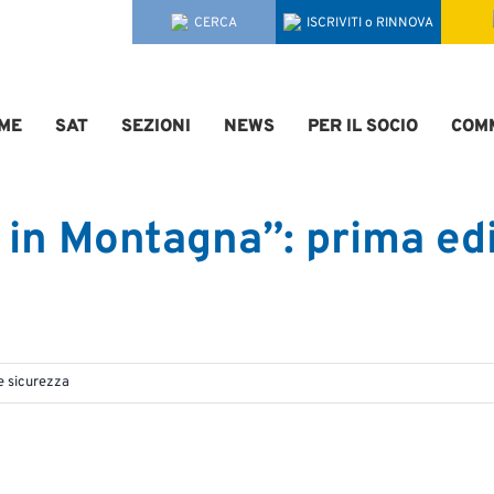
CERCA
ISCRIVITI o RINNOVA
ME
SAT
SEZIONI
NEWS
PER IL SOCIO
COMM
in Montagna”: prima edi
e sicurezza