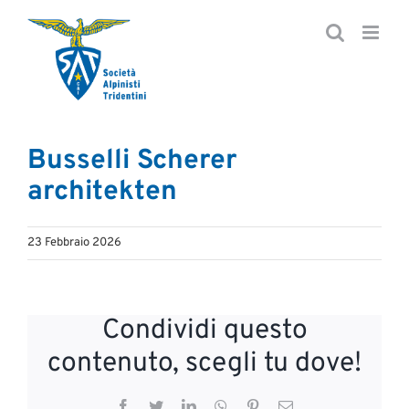
Salta
al
contenuto
Busselli Scherer
architekten
23 Febbraio 2026
Condividi questo
contenuto, scegli tu dove!
Facebook
Twitter
LinkedIn
WhatsApp
Pinterest
Email