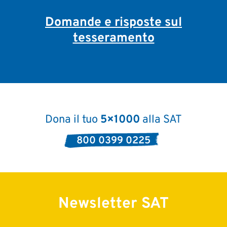
Domande e risposte sul
tesseramento
Dona il tuo
5×1000
alla SAT
800 0399 0225
Newsletter SAT