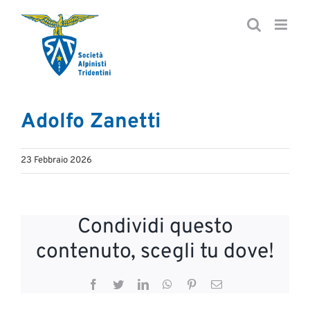
Salta
al
contenuto
Adolfo Zanetti
23 Febbraio 2026
Condividi questo
contenuto, scegli tu dove!
Facebook
Twitter
LinkedIn
WhatsApp
Pinterest
Email