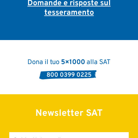
Domande e risposte sul
tesseramento
Dona il tuo
5×1000
alla SAT
800 0399 0225
Newsletter SAT