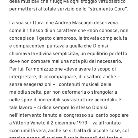
della musica» che rifuggiva ogni sfoggio virtuosistico
per mettersi al totale servizio dello “strumento Coro”.
La sua scrittura, che Andrea Mascagni descriveva
come il riflesso di un carattere che «non conosce, non
concepisce il gesto clamoroso, la trovata compiaciuta
e compiacente», puntava a quella che Dionisi
chiamava la «divina semplicità», un equilibrio perfetto
dove non compare mai una nota più del necessario.
Per lui, l’armonizzazione «deve avere lo scopo di
interpretare, di accompagnare, di esaltare anche –
senza esagerazioni – i contenuti musicali della
melodia scelta, per non deformarla o strangolarla
nelle spire di incredibili sovrastrutture accordali». E
tale lavoro – ci dice sempre lo stesso Dionisi
nell’intervento tenuto al congresso sul canto popolare
a Vittorio Veneto il 2 dicembre 1979 – va affrontato
«con umiltà vera, anche se si tratta di piccole cose, col