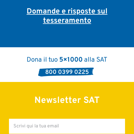
Domande e risposte sul
tesseramento
Dona il tuo
5×1000
alla SAT
800 0399 0225
Newsletter SAT