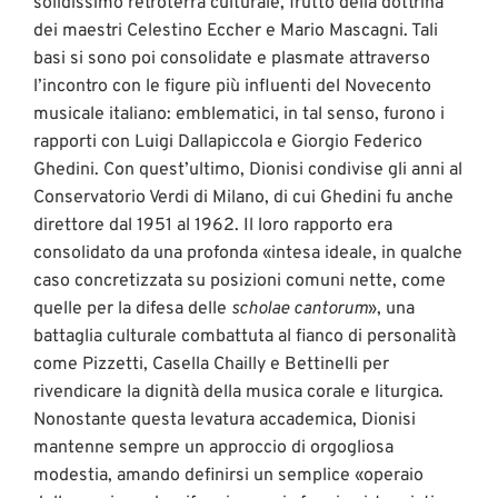
solidissimo retroterra culturale, frutto della dottrina
dei maestri Celestino Eccher e Mario Mascagni. Tali
basi si sono poi consolidate e plasmate attraverso
l’incontro con le figure più influenti del Novecento
musicale italiano: emblematici, in tal senso, furono i
rapporti con Luigi Dallapiccola e Giorgio Federico
Ghedini. Con quest’ultimo, Dionisi condivise gli anni al
Conservatorio Verdi di Milano, di cui Ghedini fu anche
direttore dal 1951 al 1962. Il loro rapporto era
consolidato da una profonda «intesa ideale, in qualche
caso concretizzata su posizioni comuni nette, come
quelle per la difesa delle
scholae cantorum
», una
battaglia culturale combattuta al fianco di personalità
come Pizzetti, Casella Chailly e Bettinelli per
rivendicare la dignità della musica corale e liturgica.
Nonostante questa levatura accademica, Dionisi
mantenne sempre un approccio di orgogliosa
modestia, amando definirsi un semplice «operaio