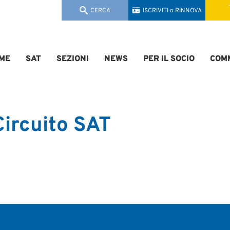
CERCA
ISCRIVITI o RINNOVA
ME
SAT
SEZIONI
NEWS
PER IL SOCIO
COMM
Circuito SAT