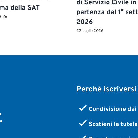
di Servizio Civile in
ima della SAT
partenza dal 1° se
2026
2026
22 Luglio 2026
Perchè iscriversi
,
Condivisione dei 
.
Sostieni la tutel