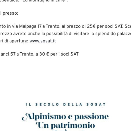
pendice: “La Montagna in cifre”.
i presso:
nto in via Malpaga 17 a Trento, al prezzo di 25€ per soci SAT. 
prezzo avrete anche la possibilità di visitare lo splendido palaz
ri di apertura:
www.sosat.it
Manci 57 a Trento, a 30 € per i soci SAT