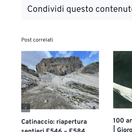
Condividi questo contenuto
Post correlati
100 an
Catinaccio: riapertura
| Gior
sentieri E546 – E584