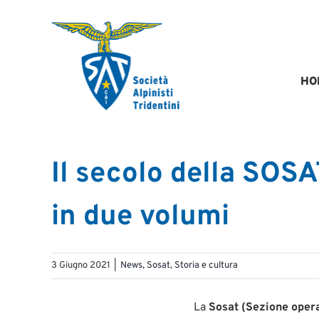
Salta
al
contenuto
HO
Il secolo della SOSA
in due volumi
3 Giugno 2021
|
News
,
Sosat
,
Storia e cultura
La
Sosat (Sezione operai