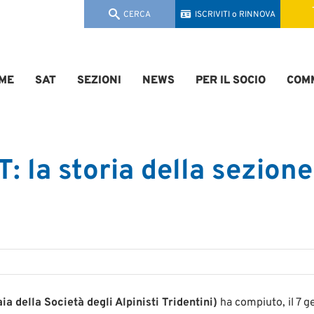
CERCA
ISCRIVITI o RINNOVA
ME
SAT
SEZIONI
NEWS
PER IL SOCIO
COMM
T: la storia della sezion
a della Società degli Alpinisti Tridentini)
ha compiuto, il 7 g