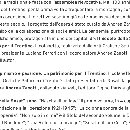
la tradizionale festa con l’assemblea rievocativa. Ma i 100 anni
i del Trentino, per la prima volta a frequentare la montagna , so
 ascensione. Il direttivo sosatino già da tempo aveva deciso di 
questo secolo. Il progetto dell’opera è stato curato da Andrea Za
also della collaborazione di soci e amici. La pandemia, purtroppo
lche amico, protagonista in uno dei capitoli de:
Il Secolo della
 per il Trentino.
Il cofanetto, realizzato dalle Arti Grafiche Sat
l presidente Luciano Ferrari con il coordinatore Andrea Zanotti,
i autori.
lpinismo e passione. Un patrimonio per il Trentino.
Il cofanett
rti Grafiche Saturnia di Trento è stato presentato alla Sosat dal
p
ore
Andrea Zanotti
, collegato via web, l’editore Gigino Paris e gl
 della Sosat” sono
: “Nascita di un’idea” il primo volume, in 4 cap
ndazione alla liberazione 1921-1945”; “La colonna sonora della S
operaia”. “Non solo in cima” è il titolo del secondo volume in 
sul Bondone”; “Una Rete che coinvolge”; “Sosat e il suo Coro”; 