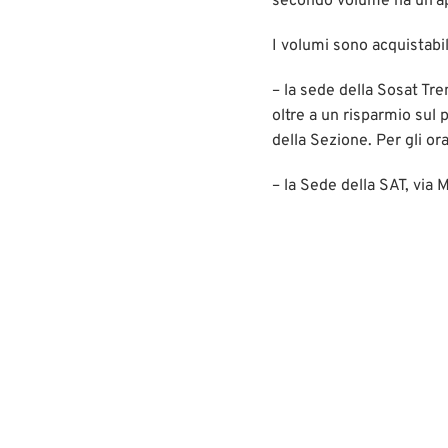
secondo volume ha un’ap
I volumi sono acquistabil
– la sede della Sosat Tre
oltre a un risparmio sul 
della Sezione. Per gli ora
– la Sede della SAT, via 