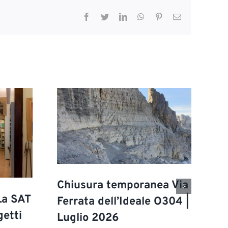
Facebook
Twitter
LinkedIn
WhatsApp
Pinterest
Email
Chiusura temporanea Via
La SAT
Ferrata dell’Ideale O304 |
getti
Luglio 2026