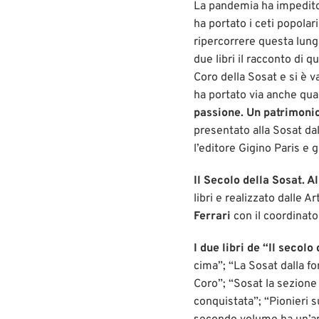
La pandemia ha impedito 
ha portato i ceti popolar
ripercorrere questa lunga
due libri il racconto di 
Coro della Sosat e si è v
ha portato via anche qua
passione. Un patrimonio
presentato alla Sosat da
l’editore Gigino Paris e gl
Il Secolo della Sosat. A
libri e realizzato dalle A
Ferrari
con il coordinat
I due libri de “Il secolo
cima”; “La Sosat dalla fo
Coro”; “Sosat la sezione 
conquistata”; “Pionieri 