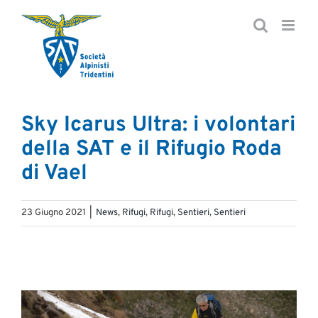
Salta
al
contenuto
Sky Icarus Ultra: i volontari
della SAT e il Rifugio Roda
di Vael
23 Giugno 2021
|
News
,
Rifugi
,
Rifugi
,
Sentieri
,
Sentieri