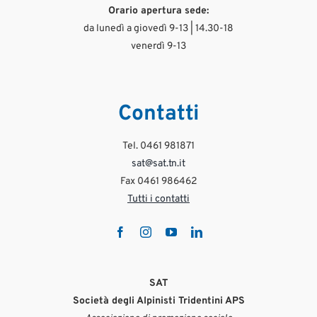
#satcentrale #satprimiero #manutenzionesentieri #volontariato #primiero
manuelrighi
Ago 4
Orario apertura sede:
828
30
#yamaha #yamahatenere700 #rai2 #instatravel #adventure
388
4
#VisitTrentino #SummerInTrentino #AskTheGuide #TakeCareInTheMountains
Ago 4
da lunedì a giovedì 9-13 | 14.30-18
#PrudenzaInMontagna
Ago 9
22
1
venerdì 9-13
0
23
Ago 3
467
10
Contatti
Tel. 0461 981871
sat@sat.tn.it
Fax 0461 986462
Tutti i contatti
SAT
Società degli Alpinisti Tridentini APS