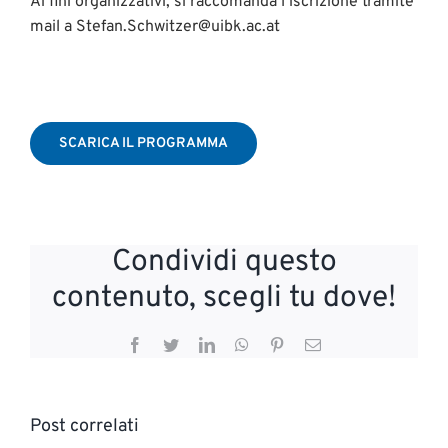
Ai fini organizzativi, si raccomanda l’iscrizione tramite
mail a Stefan.Schwitzer@uibk.ac.at
SCARICA IL PROGRAMMA
Condividi questo
contenuto, scegli tu dove!
Facebook
Twitter
LinkedIn
WhatsApp
Pinterest
Email
Post correlati