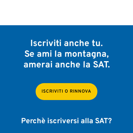
Iscriviti anche tu.
Se ami la montagna,
amerai anche la SAT.
ISCRIVITI O RINNOVA
Perchè iscriversi alla SAT?