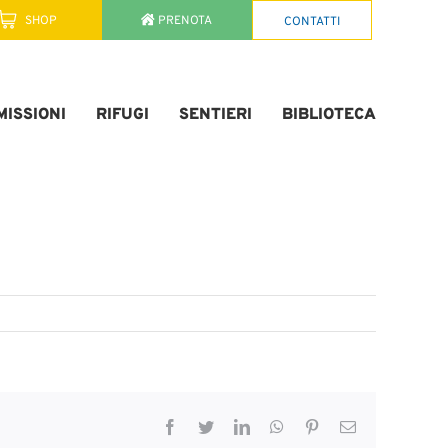
SHOP
PRENOTA
CONTATTI
ISSIONI
RIFUGI
SENTIERI
BIBLIOTECA
Facebook
Twitter
LinkedIn
WhatsApp
Pinterest
Email