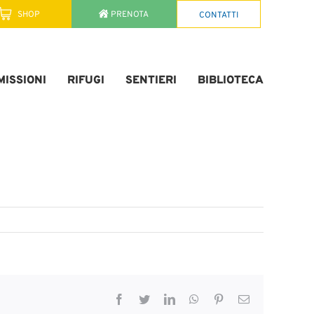
SHOP
PRENOTA
CONTATTI
ISSIONI
RIFUGI
SENTIERI
BIBLIOTECA
Facebook
Twitter
LinkedIn
WhatsApp
Pinterest
Email