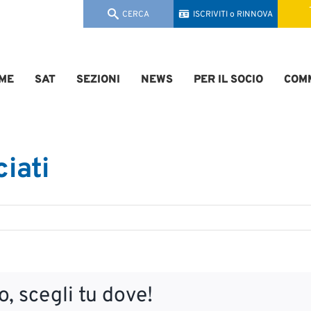
CERCA
ISCRIVITI o RINNOVA
ME
SAT
SEZIONI
NEWS
PER IL SOCIO
COMM
iati
, scegli tu dove!