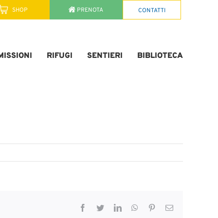
SHOP
PRENOTA
CONTATTI
ISSIONI
RIFUGI
SENTIERI
BIBLIOTECA
Facebook
Twitter
LinkedIn
WhatsApp
Pinterest
Email