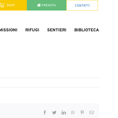
SHOP
PRENOTA
CONTATTI
ISSIONI
RIFUGI
SENTIERI
BIBLIOTECA
Facebook
Twitter
LinkedIn
WhatsApp
Pinterest
Email