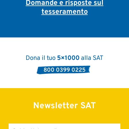
Domande e risposte sul
tesseramento
Dona il tuo
5×1000
alla SAT
800 0399 0225
Newsletter SAT