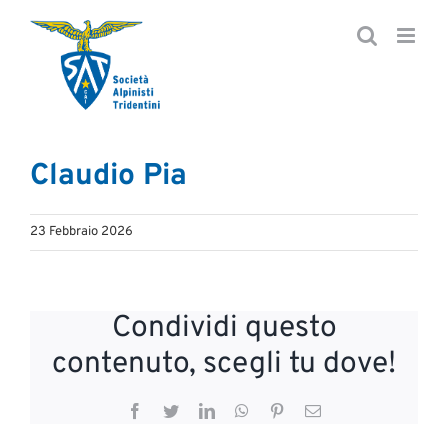
Salta
al
contenuto
Claudio Pia
23 Febbraio 2026
Condividi questo
contenuto, scegli tu dove!
Facebook
Twitter
LinkedIn
WhatsApp
Pinterest
Email