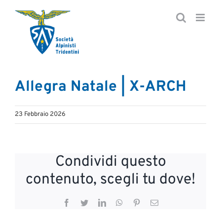
Salta
al
contenuto
Allegra Natale | X-ARCH
23 Febbraio 2026
Condividi questo
contenuto, scegli tu dove!
Facebook
Twitter
LinkedIn
WhatsApp
Pinterest
Email