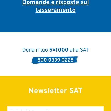
Domande e risposte sul
tesseramento
Dona il tuo
5×1000
alla SAT
800 0399 0225
Newsletter SAT