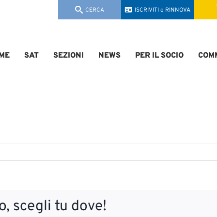
CERCA
ISCRIVITI o RINNOVA
ME
SAT
SEZIONI
NEWS
PER IL SOCIO
COMM
, scegli tu dove!