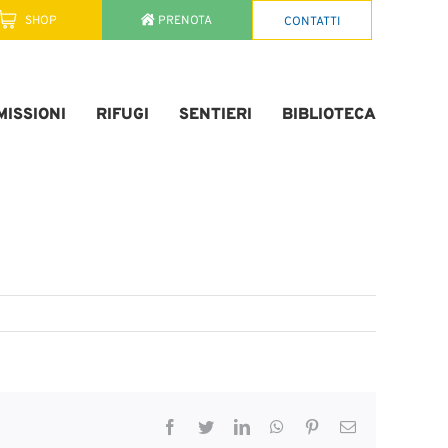
SHOP
PRENOTA
CONTATTI
ISSIONI
RIFUGI
SENTIERI
BIBLIOTECA
Facebook
Twitter
LinkedIn
WhatsApp
Pinterest
Email