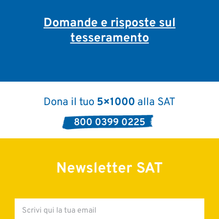
Domande e risposte sul
tesseramento
Dona il tuo
5×1000
alla SAT
800 0399 0225
Newsletter SAT