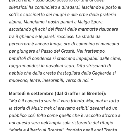
percorrere. Passo dopo passo la cortina di abeti
silenziosi ha cominciato a diradarsi, lasciando il posto al
soffice cuscinetto dei mughi e alle erbe della prateria
alpina. Mangiamo i nostri panini a Malga Spora,
ascoltando gli echi dei fischi delle marmotte risuonare
tra il ghiaino e le pareti rocciose. La strada da
percorrere è ancora lunga: ore di cammino ci mancano
per giungere al Passo del Grostè. Nel frattempo,
batuffoli di condensa si staccano impalpabili dalle cime,
raggrumandosi in nuvoloni scuri. Dita striscianti di
nebbia che dalla cresta frastagliata della Gagliarda si
muovono, lente, inesorabili, verso di noi. “
Martedì 6 settembre (dal Graffer al Brentei):
“Ma è il concerto serale il vero trionfo. Mai, mai in tutta
la storia di Music trek ci eravamo esibiti davanti ad un
pubblico così folto come quello che è raccolto attorno a
noi questa sera nell’ampia sala ristorante del rifugio
“Maria e Alberto ai Brentei”, fondato negli anni Trenta