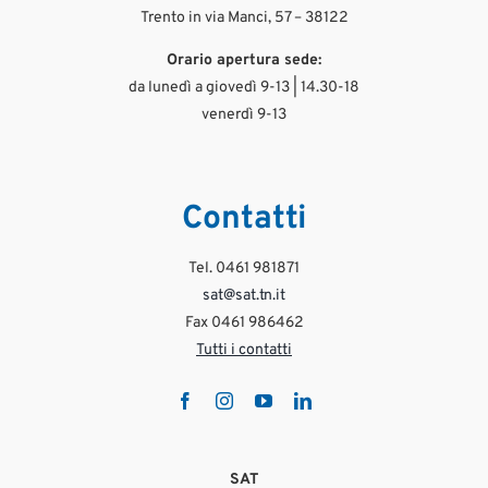
8
1
editore, delle guide della Lipu e dagli appunti delle lezioni tenute da Wildmoon
Trento in via Manci, 57 – 38122
Zero risk does not exist in the mountains: always be prudent!
Il Consiglio Sat Primiero
aps-]
#satcentrale #satprimiero #manutenzionesentieri #volontariato #primiero
manuelrighi
Ago 4
Orario apertura sede:
365
4
#VisitTrentino #SummerInTrentino #AskTheGuide #TakeCareInTheMountains
Ago 4
da lunedì a giovedì 9-13 | 14.30-18
#PrudenzaInMontagna
21
1
venerdì 9-13
Ago 3
431
10
Contatti
Tel. 0461 981871
sat@sat.tn.it
Fax 0461 986462
Tutti i contatti
SAT