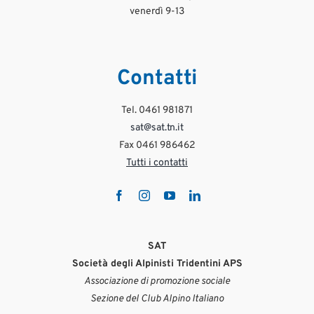
19
1
Lug 29
venerdì 9-13
Ago 3
1263
45
415
10
Contatti
Tel. 0461 981871
sat@sat.tn.it
Fax 0461 986462
Tutti i contatti
SAT
Società degli Alpinisti Tridentini APS
Associazione di promozione sociale
Sezione del Club Alpino Italiano